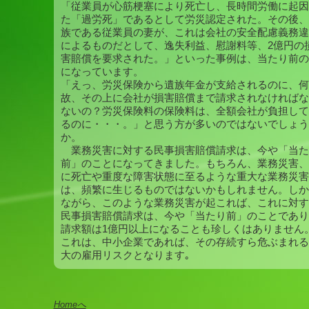
「従業員が心筋梗塞により死亡し、長時間労働に起因
た「過労死」であるとして労災認定された。その後、
族である従業員の妻が、これは会社の安全配慮義務違
によるものだとして、逸失利益、慰謝料等、2億円の
害賠償を要求された。」といった事例は、当たり前の
になっています。
「えっ、労災保険から遺族年金が支給されるのに、何
故、その上に会社が損害賠償まで請求されなければな
ないの？労災保険料の保険料は、全額会社が負担して
るのに・・・。」と思う方が多いのではないでしょう
か。
業務災害に対する民事損害賠償請求は、今や「当た
前」のことになってきました。もちろん、業務災害、
に死亡や重度な障害状態に至るような重大な業務災害
は、頻繁に生じるものではないかもしれません。しか
ながら、このような業務災害が起これば、これに対す
民事損害賠償請求は、今や「当たり前」のことであり
請求額は1億円以上になることも珍しくはありません
これは、中小企業であれば、その存続すら危ぶまれる
大の雇用リスクとなります｡
Homeへ