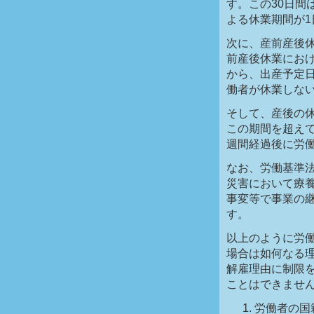
す。この30日間
よる休業期間が1
次に、産前産後休
前産後休業にお
から、出産予定日
働者が休業しな
そして、産後の
この期間を超え
週間経過後に労
なお、労働基準法
災害において療養
事変等で事業の
す。
以上のように労働
場合は如何なる
解雇理由に制限
ことはできませ
労働者の国