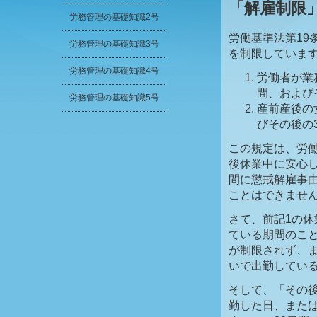
「解雇制限」
労務管理の基礎知識2号
労働基準法第19
労務管理の基礎知識3号
を制限していま
労務管理の基礎知識4号
労働者が業
間、および
労務管理の基礎知識5号
産前産後の
びその後の
この規定は、労
後休業中に安心
間に懲戒解雇事
ことはできませ
さて、前記1の
ている期間のこ
が制限されず、
いで出勤してい
そして、「その後
勤した日、また